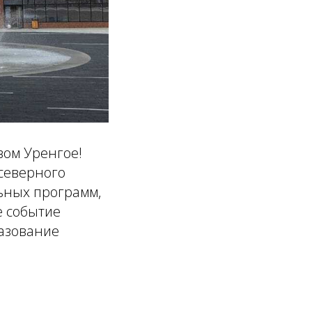
вом Уренгое!
 северного
ьных программ,
е событие
разование