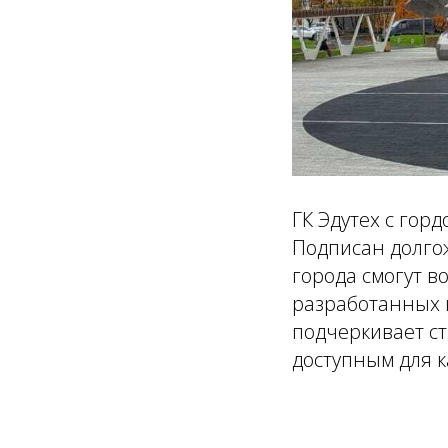
ГК Эдутех с гор
Подписан долгож
города смогут 
разработанных 
подчеркивает с
доступным для к