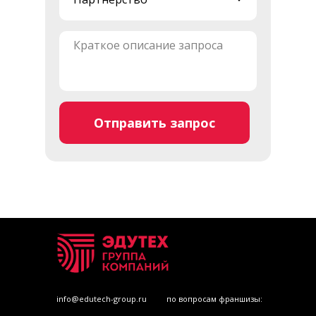
Отправить запрос
info@edutech-group.ru
по вопросам франшизы: